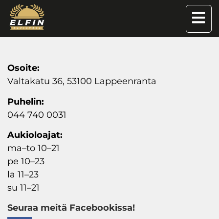
Osoite:
Valtakatu 36, 53100 Lappeenranta
Puhelin:
044 740 0031
Aukioloajat:
ma–to 10–21
pe 10
–
23
la 11
–
23
su 11
–
21
Seuraa meitä Facebookissa!